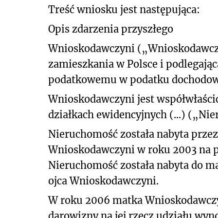
Treść wniosku jest następująca:
Opis zdarzenia przyszłego
Wnioskodawczyni („Wnioskodawczyn
zamieszkania w Polsce i podlegaj
podatkowemu w podatku dochodowy
Wnioskodawczyni jest współwłaści
działkach ewidencyjnych (...) („Ni
Nieruchomość została nabyta przez
Wnioskodawczyni w roku 2003 na po
Nieruchomość została nabyta do m
ojca Wnioskodawczyni.
W roku 2006 matka Wnioskodawczyn
darowizny na jej rzecz udziału wyn