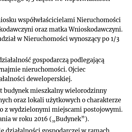
iosku współwłaścicielami Nieruchomości
skodawczyni oraz matka Wnioskodawczyni.
 udział w Nieruchomości wynoszący po 1/3
ziałalność gospodarczą podlegającą
najmie nieruchomości. Ojciec
łalności deweloperskiej.
t budynek mieszkalny wielorodzinny
alnych oraz lokali użytkowych o charakterze
o z wydzielonymi miejscami postojowymi.
ania w roku 2016 („Budynek”).
e działalności gospodarczej w ramach