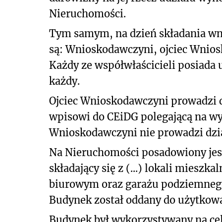
Nieruchomości.
Tym samym, na dzień składania wn
są: Wnioskodawczyni, ojciec Wnio
Każdy ze współwłaścicieli posiada
każdy.
Ojciec Wnioskodawczyni prowadzi d
wpisowi do CEiDG polegającą na wy
Wnioskodawczyni nie prowadzi dzia
Na Nieruchomości posadowiony jes
składający się z (...) lokali mieszk
biurowym oraz garażu podziemneg
Budynek został oddany do użytkow
Budynek był wykorzystywany na cel