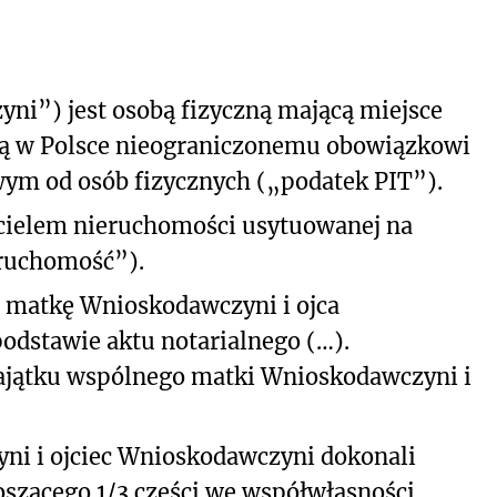
i”) jest osobą fizyczną mającą miejsce
ącą w Polsce nieograniczonemu obowiązkowi
m od osób fizycznych („podatek PIT”).
cielem nieruchomości usytuowanej na
eruchomość”).
 matkę Wnioskodawczyni i ojca
dstawie aktu notarialnego (…).
ajątku wspólnego matki Wnioskodawczyni i
i i ojciec Wnioskodawczyni dokonali
oszącego 1/3 części we współwłasności