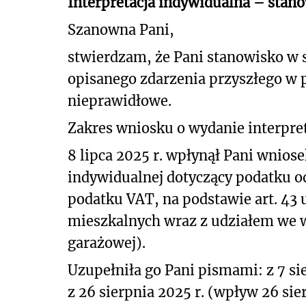
Interpretacja indywidualna – stan
Szanowna Pani,
stwierdzam, że Pani stanowisko w
opisanego
zdarzenia przyszłego w 
nieprawidłowe.
Zakres wniosku o wydanie interpret
8 lipca 2025 r. wpłynął Pani wniosek
indywidualnej dotyczący podatku o
podatku VAT, na podstawie art. 43 us
mieszkalnych wraz z udziałem we w
garażowej).
Uzupełniła go Pani pismami: z 7 sie
z 26 sierpnia 2025 r. (wpływ 26 si