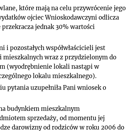
lane, które mają na celu przywrócenie jego
wydatków ojciec Wnioskodawczyni odlicza
 przekracza jednak 30% wartości
i pozostałych współwłaścicieli jest
li mieszkalnych wraz z przydzielonym do
m (wyodrębnienie lokali nastąpi w
zególnego lokalu mieszkalnego).
u pytania uzupełniła Pani wniosek o
na budynkiem mieszkalnym
edmiotem sprzedaży, od momentu jej
odze darowizny od rodziców w roku 2006 do