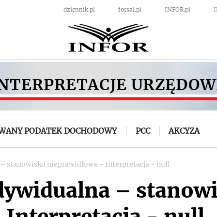
dziennik.pl
forsal.pl
INFOR.pl
OWANY PODATEK DOCHODOWY
PCC
AKCYZA
 – stanowisko nieprawidłowe - Interpretacja - null
ndywidualna – stanow
Interpretacja - null