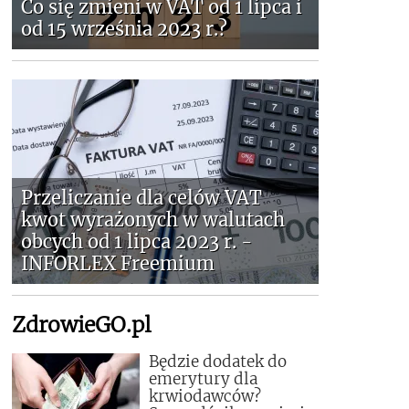
Co się zmieni w VAT od 1 lipca i
od 15 września 2023 r.?
Przeliczanie dla celów VAT
kwot wyrażonych w walutach
obcych od 1 lipca 2023 r. -
INFORLEX Freemium
ZdrowieGO.pl
Będzie dodatek do
emerytury dla
krwiodawców?