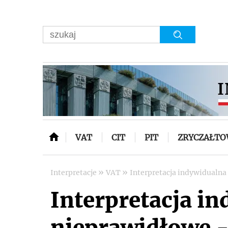
VAT
CIT
PIT
ZRYCZAŁT
»
»
Interpretacje
VAT
Interpretacja indywidualna
Interpretacja i
nieprawidłowe - 