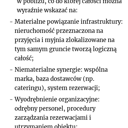
w pobliżu, co do której całości można
wyraźnie wskazać na:
-
Materialne powiązanie infrastruktury:
nieruchomość przeznaczona na
przyjęcia i myjnia zlokalizowane na
tym samym gruncie tworzą logiczną
całość;
-
Niematerialne synergie: wspólna
marka, baza dostawców (np.
cateringu), system rezerwacji;
-
Wyodrębnienie organizacyjne:
odrębny personel, procedury
zarządzania rezerwacjami i
utrzymaniem obiektu;