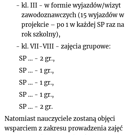
-
kl. III - w formie wyjazdów/wizyt
zawodoznawczych (15 wyjazdów w
projekcie – po 1 w każdej SP raz na
rok szkolny),
-
kl. VII-VIII - zajęcia grupowe:
SP … - 2 gr.,
SP … - 1 gr.,
SP … - 1 gr.,
SP … - 1 gr.,
SP … - 2 gr.
Natomiast nauczyciele zostaną objęci
wsparciem z zakresu prowadzenia zajęć