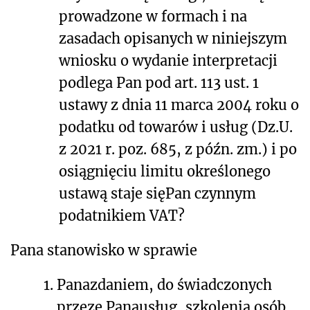
prowadzone w formach i na
zasadach opisanych w niniejszym
wniosku o wydanie interpretacji
podlega Pan pod art. 113 ust. 1
ustawy z dnia 11 marca 2004 roku o
podatku od towarów i usług (Dz.U.
z 2021 r. poz. 685, z późn. zm.) i po
osiągnięciu limitu określonego
ustawą staje się
Pan
czynnym
podatnikiem VAT?
Pana stanowisko w sprawie
1.
Pana
zdaniem, do świadczonych
przeze
Pana
usług, szkolenia osób