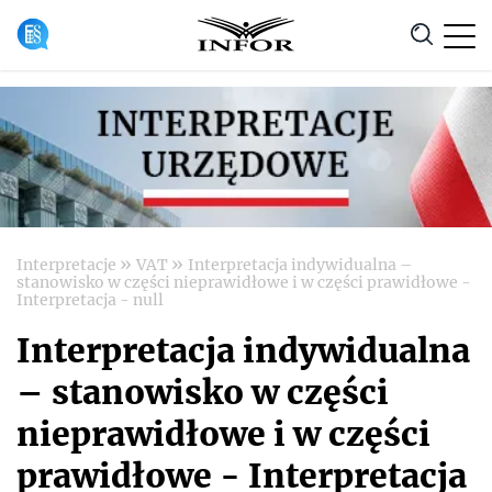
Anuluj
»
»
Interpretacje
VAT
Interpretacja indywidualna –
stanowisko w części nieprawidłowe i w części prawidłowe -
Interpretacja - null
Interpretacja indywidualna
– stanowisko w części
nieprawidłowe i w części
prawidłowe - Interpretacja