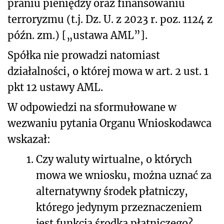
praniu pieniędzy oraz finansowaniu
terroryzmu (t.j. Dz. U. z 2023 r. poz. 1124 z
późn. zm.) [„ustawa AML”].
Spółka nie prowadzi natomiast
działalności, o której mowa w art. 2 ust. 1
pkt 12 ustawy AML.
W odpowiedzi na sformułowane w
wezwaniu pytania Organu Wnioskodawca
wskazał:
1.
Czy waluty wirtualne, o których
mowa we wniosku, można uznać za
alternatywny środek płatniczy,
którego jedynym przeznaczeniem
jest funkcja środka płatniczego?