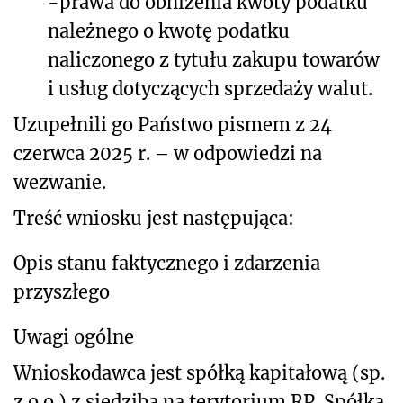
-prawa do obniżenia kwoty podatku
należnego o kwotę podatku
naliczonego z tytułu zakupu towarów
i usług dotyczących sprzedaży walut.
Uzupełnili go Państwo pismem z 24
czerwca 2025 r. – w odpowiedzi na
wezwanie.
Treść wniosku jest następująca:
Opis stanu faktycznego i zdarzenia
przyszłego
Uwagi ogólne
Wnioskodawca jest spółką kapitałową (sp.
z o.o.) z siedzibą na terytorium RP. Spółka