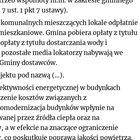
trzeb wspólnoty m.in. w zakresie gminnego
 ust. 1 pkt 7 ustawy).
 komunalnych mieszczących lokale odpłatnie
mieszkaniowe. Gmina pobiera opłaty z tytułu
opłaty z tytułu dostarczania wody i
 pozostałe media lokatorzy nabywają we
 Gminy dostawców.
ojektu pod nazwą (…).
efektywności energetycznej w budynkach
zenie kosztów związanych z
omodernizacja budynków wpłynie na
anej przez źródła ciepła oraz na
, a w efekcie na znaczące ograniczenie
, co poskutkuje poprawą jakości powietrza.