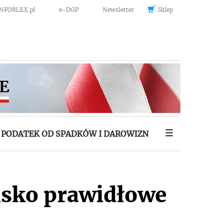
INFORLEX.pl
e-DGP
Newsletter
Sklep
PODATEK OD SPADKÓW I DAROWIZN
isko prawidłowe