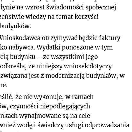
ynie na wzrost świadomości społecznej
czeństwie wiedzy
na temat korzyści
 budynków.
, Wnioskodawca otrzymywać będzie faktury
jako nabywca. Wydatki ponoszone w tym
ścią budynku – ze wszystkimi jego
kreśla, że niniejszy wniosek dotyczy
ra związana jest z modernizacją budynków, w
ne.
ślić, że nie wykonuje, w ramach
ów, czynności niepodlegających
ynkach wynajmowane są na cele
wnież wodę i świadczy usługi odprowadzania