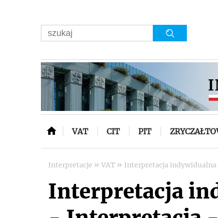
VAT
CIT
PIT
ZRYCZAŁT
»
»
Interpretacje
VAT
Interpretacja indywidualna
Interpretacja i
- Interpretacja -