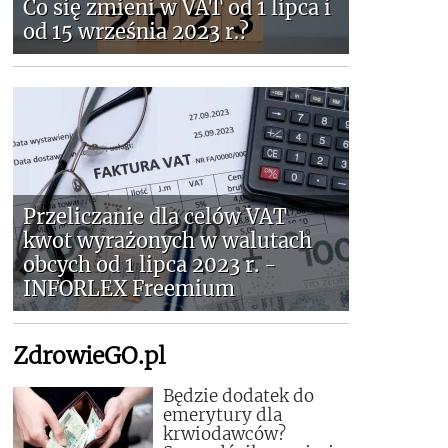
Co się zmieni w VAT od 1 lipca i
od 15 września 2023 r.?
Przeliczanie dla celów VAT
kwot wyrażonych w walutach
obcych od 1 lipca 2023 r. -
INFORLEX Freemium
ZdrowieGO.pl
Będzie dodatek do
emerytury dla
krwiodawców?