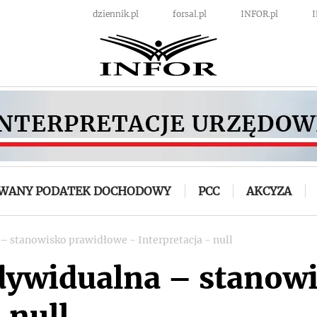
dziennik.pl
forsal.pl
INFOR.pl
OWANY PODATEK DOCHODOWY
PCC
AKCYZA
 – stanowisko prawidłowe - Interpretacja - null
ndywidualna – stanow
 null