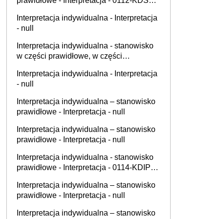
prawidłowe - Interpretacja - 0112-KDSL1-
2.4011.536.2025.2.MO
Interpretacja indywidualna - Interpretacja
- null
Interpretacja indywidualna - stanowisko
w części prawidłowe, w części
nieprawidłowe - Interpretacja - 0111-
Interpretacja indywidualna - Interpretacja
KDIB3-1.4012.534.2025.3.IK
- null
Interpretacja indywidualna – stanowisko
prawidłowe - Interpretacja - null
Interpretacja indywidualna – stanowisko
prawidłowe - Interpretacja - null
Interpretacja indywidualna - stanowisko
prawidłowe - Interpretacja - 0114-KDIP1-
2.4012.459.2025.1.RST
Interpretacja indywidualna – stanowisko
prawidłowe - Interpretacja - null
Interpretacja indywidualna – stanowisko