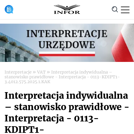
Anuluj
»
»
Interpretacje
VAT
Interpretacja indywidualna –
stanowisko prawidłowe - Interpretacja - 0113-KDIPT1-
3.4012.575.2025.1.KAK
Interpretacja indywidualna
– stanowisko prawidłowe -
Interpretacja - 0113-
KDIPT1-