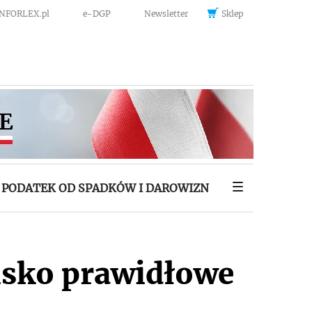
INFORLEX.pl
e-DGP
Newsletter
Sklep
PODATEK OD SPADKÓW I DAROWIZN
isko prawidłowe