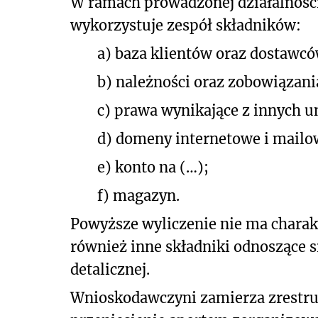
W ramach prowadzonej działalnośc
wykorzystuje zespół składników:
a)
baza klientów oraz dostawcó
b)
należności oraz zobowiązani
c)
prawa wynikające z innych 
d)
domeny internetowe i mailo
e)
konto na (…);
f)
magazyn.
Powyższe wyliczenie nie ma chara
również inne składniki odnoszące s
detalicznej.
Wnioskodawczyni zamierza zrestru