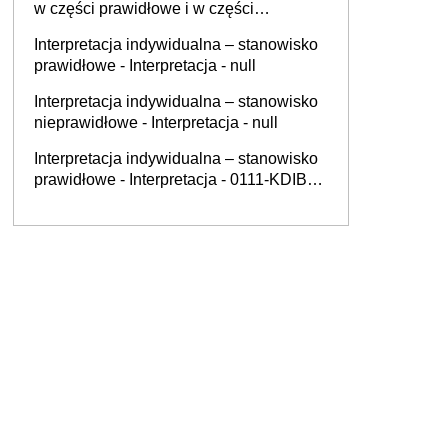
w części prawidłowe i w części
nieprawidłowe - Interpretacja - 0112-
Interpretacja indywidualna – stanowisko
KDSL1-2.4011.428.2025.1.MO
prawidłowe - Interpretacja - null
Interpretacja indywidualna – stanowisko
nieprawidłowe - Interpretacja - null
Interpretacja indywidualna – stanowisko
prawidłowe - Interpretacja - 0111-KDIB3-
2.4012.451.2025.4.AR