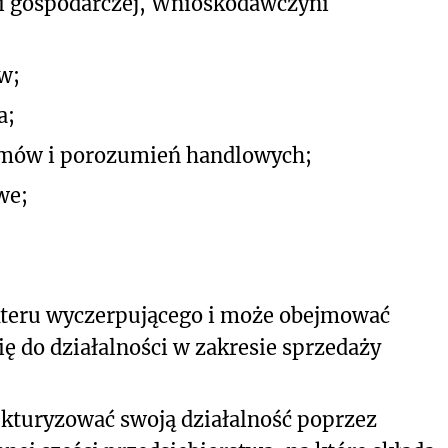
i gospodarczej, Wnioskodawczyni
w;
a;
umów i porozumień handlowych;
we;
kteru wyczerpującego i może obejmować
ię do działalności w zakresie sprzedaży
kturyzować swoją działalność poprzez