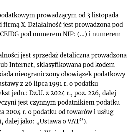
m podatkowym prowadzącym od 3 listopada
d firmą X. Działalność jest prowadzona pod
 w CEIDG pod numerem NIP: (…) i numerem
ności jest sprzedaż detaliczna prowadzona
ub Internet, sklasyfikowana pod kodem
siada nieograniczony obowiązek podatkowy
ustawy z 26 lipca 1991 r. o podatku
t jedn.: Dz.U. z 2024 r., poz. 226, dalej
wczyni jest czynnym podatnikiem podatku
a 2004 r. o podatku od towarów i usług
61, dalej jako: „Ustawa o VAT”).