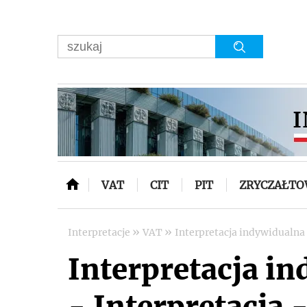
VAT
CIT
PIT
ZRYCZAŁT
»
»
Interpretacje
VAT
Interpretacja indywidualna
Interpretacja i
- Interpretacja -