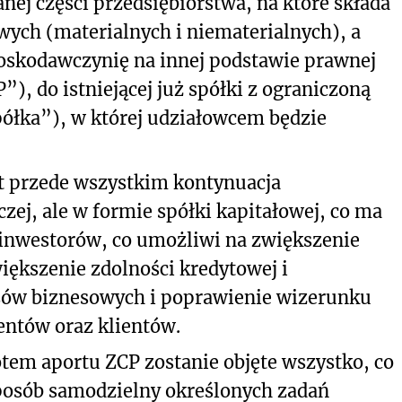
ej części przedsiębiorstwa, na które składa
wych (materialnych i niematerialnych), a
oskodawczynię na innej podstawie prawnej
”), do istniejącej już spółki z ograniczoną
półka”), w której udziałowcem będzie
t przede wszystkim kontynuacja
zej, ale w formie spółki kapitałowej, co ma
 inwestorów, co umożliwi na zwiększenie
iększenie zdolności kredytowej i
esów biznesowych i poprawienie wizerunku
entów oraz klientów.
em aportu ZCP zostanie objęte wszystko, co
sposób samodzielny określonych zadań