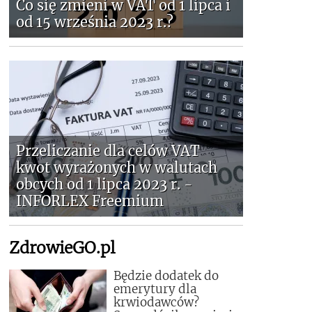
Co się zmieni w VAT od 1 lipca i
od 15 września 2023 r.?
Przeliczanie dla celów VAT
kwot wyrażonych w walutach
obcych od 1 lipca 2023 r. -
INFORLEX Freemium
ZdrowieGO.pl
Będzie dodatek do
emerytury dla
krwiodawców?