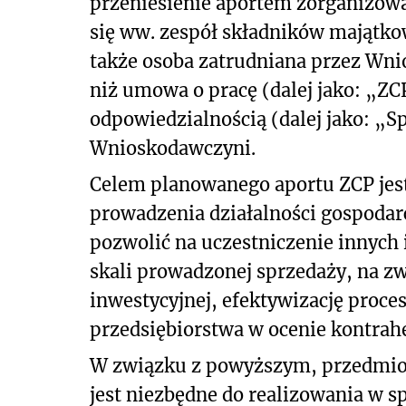
przeniesienie aportem zorganizowan
się ww. zespół składników majątko
także osoba zatrudniana przez Wni
niż umowa o pracę (dalej jako: „ZCP
odpowiedzialnością (dalej jako: „S
Wnioskodawczyni.
Celem planowanego aportu ZCP jes
prowadzenia działalności gospodarc
pozwolić na uczestniczenie innych
skali prowadzonej sprzedaży, na zw
inwestycyjnej, efektywizację proc
przedsiębiorstwa w ocenie kontrah
W związku z powyższym, przedmiot
jest niezbędne do realizowania w 