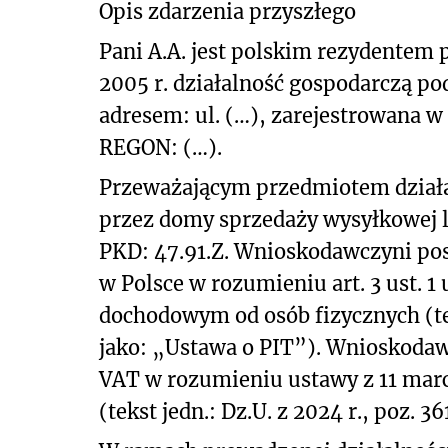
Opis zdarzenia przyszłego
Pani A.A. jest polskim rezydente
2005 r. działalność gospodarczą po
adresem: ul. (…), zarejestrowana
REGON: (…).
Przeważającym przedmiotem działal
przez domy sprzedaży wysyłkowej l
PKD: 47.91.Z. Wnioskodawczyni po
w Polsce w rozumieniu art. 3 ust. 1 
dochodowym od osób fizycznych (teks
jako: „Ustawa o PIT”). Wnioskoda
VAT w rozumieniu ustawy z 11 marc
(tekst jedn.: Dz.U. z 2024 r., poz. 3