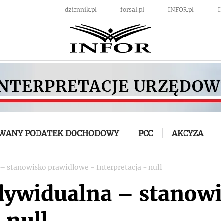
dziennik.pl
forsal.pl
INFOR.pl
OWANY PODATEK DOCHODOWY
PCC
AKCYZA
 – stanowisko prawidłowe - Interpretacja - null
ndywidualna – stanow
 null