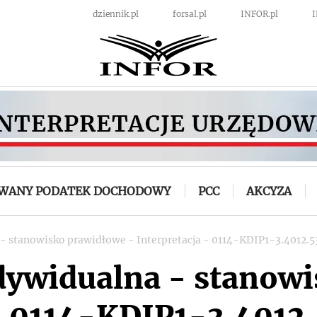
dziennik.pl
forsal.pl
INFOR.pl
OWANY PODATEK DOCHODOWY
PCC
AKCYZA
 - stanowisko prawidłowe - Interpretacja - 0114-KDIP1-3.4012.5
ndywidualna - stanow
 - 0114-KDIP1-3.4012