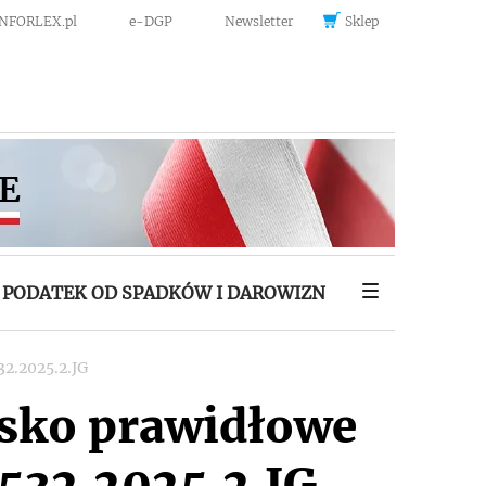
INFORLEX.pl
e-DGP
Newsletter
Sklep
PODATEK OD SPADKÓW I DAROWIZN
32.2025.2.JG
isko prawidłowe
.532.2025.2.JG