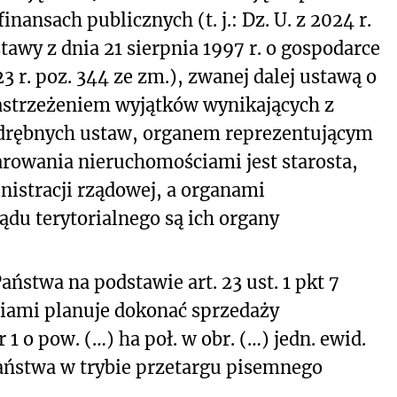
inansach publicznych (t. j.: Dz. U. z 2024 r.
ustawy z dnia 21 sierpnia 1997 r. o gospodarce
23 r. poz. 344 ze zm.), zwanej dalej ustawą o
astrzeżeniem wyjątków wynikających z
odrębnych ustaw, organem reprezentującym
rowania nieruchomościami jest starosta,
nistracji rządowej, a organami
du terytorialnego są ich organy
aństwa na podstawie art. 23 ust. 1 pkt 7
iami planuje dokonać sprzedaży
 o pow. (…) ha poł. w obr. (…) jedn. ewid.
aństwa w trybie przetargu pisemnego