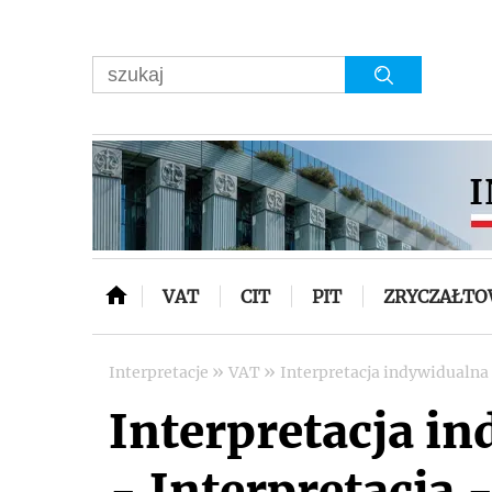
VAT
CIT
PIT
ZRYCZAŁT
»
»
Interpretacje
VAT
Interpretacja indywidualna
Interpretacja i
- Interpretacja