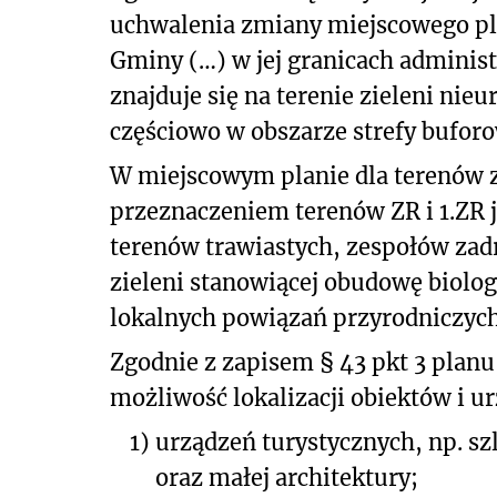
uchwalenia zmiany miejscowego p
Gminy (…) w jej granicach administr
znajduje się na terenie zieleni ni
częściowo w obszarze strefy bufor
W miejscowym planie dla terenów 
przeznaczeniem terenów ZR i 1.ZR j
terenów trawiastych, zespołów zadr
zieleni stanowiącej obudowę biolo
lokalnych powiązań przyrodniczych
Zgodnie z zapisem § 43 pkt 3 planu
możliwość lokalizacji obiektów i u
1)
urządzeń turystycznych, np. s
oraz małej architektury;