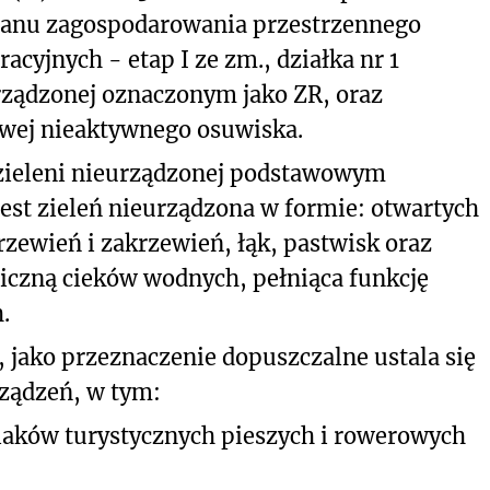
lanu zagospodarowania przestrzennego
acyjnych - etap I ze zm., działka nr 1
eurządzonej oznaczonym jako ZR, oraz
owej nieaktywnego osuwiska.
zieleni nieurządzonej podstawowym
est zieleń nieurządzona w formie: otwartych
zewień i zakrzewień, łąk, pastwisk oraz
giczną cieków wodnych, pełniąca funkcję
.
, jako przeznaczenie dopuszczalne ustala się
rządzeń, w tym:
zlaków turystycznych pieszych i rowerowych