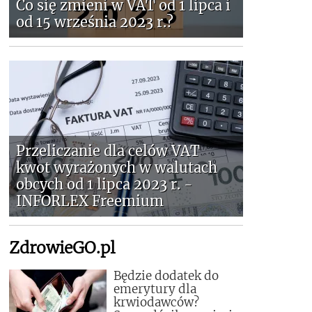
Co się zmieni w VAT od 1 lipca i
od 15 września 2023 r.?
Przeliczanie dla celów VAT
kwot wyrażonych w walutach
obcych od 1 lipca 2023 r. -
INFORLEX Freemium
ZdrowieGO.pl
Będzie dodatek do
emerytury dla
krwiodawców?