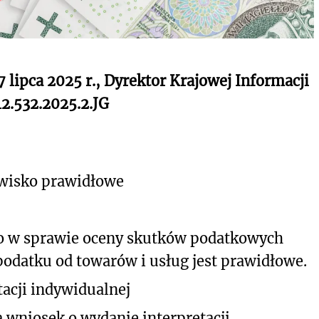
7 lipca 2025 r., Dyrektor Krajowej Informacji
2.532.2025.2.JG
owisko prawidłowe
o
w
sprawie
oceny
skutków
podatkowych
podatku od towarów i usług jest prawidłowe.
acji indywidualnej
 wniosek o wydanie interpretacji