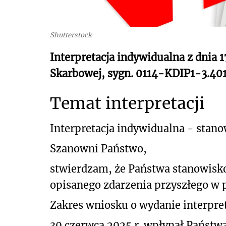
Shutterstock
Interpretacja indywidualna z dnia 1
Skarbowej, sygn. 0114-KDIP1-3.401
Temat interpretacji
Interpretacja indywidualna - stan
Szanowni Państwo,
stwierdzam,
że
Państwa
stanowisk
opisanego
zdarzenia
przyszłeg
o w 
Zakres wniosku o wydanie interpret
30 czerwca 2025 r. wpłynął Państwa