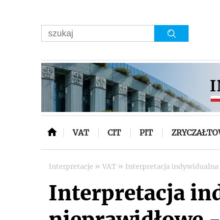
VAT
CIT
PIT
ZRYCZAŁT
»
»
Interpretacje
VAT
Interpretacja indywidualna
Interpretacja i
nieprawidłowe -