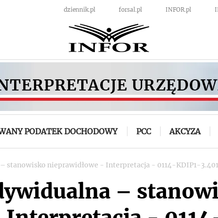
dziennik.pl
forsal.pl
INFOR.pl
OWANY PODATEK DOCHODOWY
PCC
AKCYZA
 – stanowisko nieprawidłowe - Interpretacja - 0114-KDIP1-3.40
ndywidualna – stanow
 Interpretacja - 011