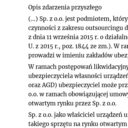
Opis zdarzenia przyszłego
(…) Sp. z o.o. jest podmiotem, któr
czynności z zakresu outsourcingu 
z dnia 11 września 2015 r. o działal
U. z 2015 r., poz. 1844 ze zm.). W r
prowadzi w imieniu zakładów ubez
W ramach postępowań likwidacyjny
ubezpieczyciela własności urządze
oraz AGD) ubezpieczyciel może prze
o.o. w ramach obowiązującej umow
otwartym rynku przez Sp. z o.o.
Sp. z o.o. jako właściciel urządze
takiego sprzętu na rynku otwartym