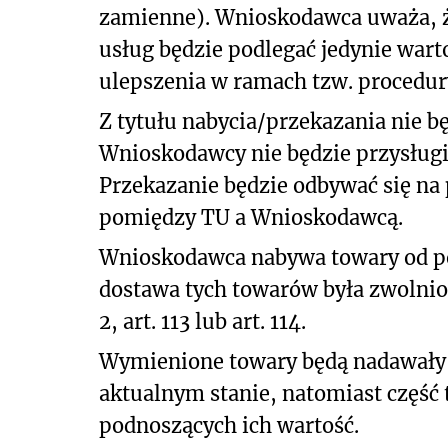
zamienne). Wnioskodawca uważa, 
usług będzie podlegać jedynie wart
ulepszenia w ramach tzw. procedu
Z tytułu nabycia/przekazania nie b
Wnioskodawcy nie będzie przysługi
Przekazanie będzie odbywać się n
pomiędzy TU a Wnioskodawcą.
Wnioskodawca nabywa towary od pod
dostawa tych towarów była zwolnion
2, art. 113 lub art. 114.
Wymienione towary będą nadawały s
aktualnym stanie, natomiast częś
podnoszących ich wartość.