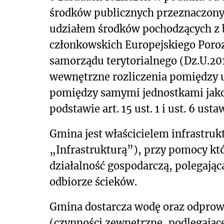
środków publicznych przeznaczonyc
udziałem środków pochodzących z b
członkowskich Europejskiego Poro
samorządu terytorialnego (Dz.U.20
wewnętrzne rozliczenia pomiędzy 
pomiędzy samymi jednostkami jako 
podstawie art. 15 ust. 1 i ust. 6 ust
Gmina jest właścicielem infrastruk
„Infrastrukturą”), przy pomocy k
działalność gospodarczą, polegają
odbiorze ścieków.
Gmina dostarcza wodę oraz odprow
(czynności zewnętrzne, podlegając