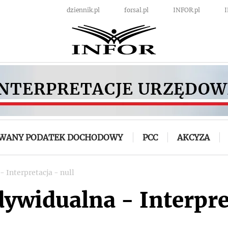
dziennik.pl
forsal.pl
INFOR.pl
OWANY PODATEK DOCHODOWY
PCC
AKCYZA
- Interpretacja - null
dywidualna - Interpre