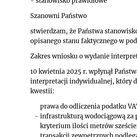
- stanowisko prawidłowe
Szanowni Państwo
stwierdzam, że Państwa stanowisk
opisanego stanu faktycznego w pod
Zakres wniosku o wydanie interpret
10 kwietnia 2025 r. wpłynął Państw
interpretacji indywidualnej, który
kwestii:
prawa do odliczenia podatku V
-
infrastrukturą wodociągową za
kryterium ilości metrów sześci
transakcji zewnętrznych podleg