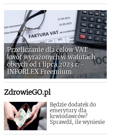
Przeliczanie dla celów VAT
kwot wyrażonych w walutach
obcych od 1 lipca 2023 r. -
INFORLEX Freemium
ZdrowieGO.pl
Będzie dodatek do
emerytury dla
krwiodawców?
Sprawdź, ile wyniesie