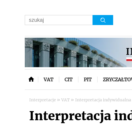
VAT
CIT
PIT
ZRYCZAŁT
»
»
Interpretacje
VAT
Interpretacja indywidualna 
Interpretacja in