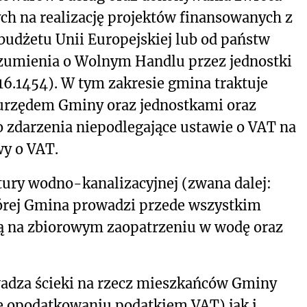
h na realizację projektów finansowanych z
udżetu Unii Europejskiej lub od państw
zumienia o Wolnym Handlu przez jednostki
16.1454). W tym zakresie gmina traktuje
urzędem Gminy oraz jednostkami oraz
zdarzenia niepodlegające ustawie o VAT na
awy o VAT.
tury wodno-kanalizacyjnej (zwana dalej:
tórej Gmina prowadzi przede wszystkim
cą na zbiorowym zaopatrzeniu w wodę oraz
adza ścieki na rzecz mieszkańców Gminy
e opodatkowaniu podatkiem VAT) jak i