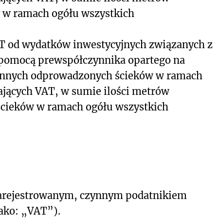
y w ramach ogółu wszystkich
AT od wydatków inwestycyjnych związanych z
a pomocą prewspółczynnika opartego na
iennych odprowadzonych ścieków w ramach
ających VAT, w sumie ilości metrów
cieków w ramach ogółu wszystkich
 zarejestrowanym, czynnym podatnikiem
jako: „VAT”).