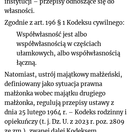
instytucji – przepisy odnoszące się do
własności.
Zgodnie z art. 196 § 1 Kodeksu cywilnego:
Współwłasność jest albo
współwłasnością w częściach
ułamkowych, albo współwłasnością
łączną.
Natomiast, ustrój majątkowy małżeński,
definiowany jako sytuacja prawna
małżonka wobec majątku drugiego
małżonka, regulują przepisy ustawy z
dnia 25 lutego 1964 r. – Kodeks rodzinny i
opiekuńczy (t. j. Dz. U. z 2023 r. poz. 2809
ze zm.), zwanej dalej Kodeksem