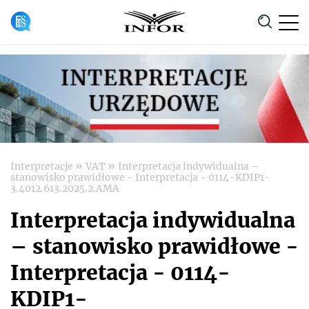
Anuluj
»
»
Interpretacje
VAT
Interpretacja indywidualna –
stanowisko prawidłowe - Interpretacja - 0114-KDIP1-
3.4012.613.2025.2.AMA
Interpretacja indywidualna
– stanowisko prawidłowe -
Interpretacja - 0114-
KDIP1-