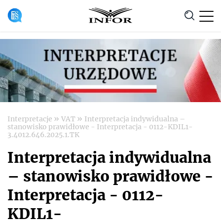
Anuluj
»
»
Interpretacje
VAT
Interpretacja indywidualna –
stanowisko prawidłowe - Interpretacja - 0112-KDIL1-
3.4012.646.2025.1.TK
Interpretacja indywidualna
– stanowisko prawidłowe -
Interpretacja - 0112-
KDIL1-