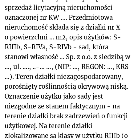
sprzedaż licytacyjną nieruchomości
oznaczonej nr KW …. Przedmiotowa
nieruchomość składa się z działki nr X
o powierzchni … m
2
, opis użytków: S-
RIIIb, S-RIVa, S-RIVb - sad, która
stanowi własność … Sp. z o.o. z siedzibą w
…, ul. …., ..-… …, (NIP: …, REGON: …, KRS
…). Teren działki niezagospodarowany,
porośnięty roślinnością okrywową niską.
Oznaczenie użytku jako sady jest
niezgodne ze stanem faktycznym - na
terenie działki brak zadrzewień o funkcji
użytkowej. Na terenie działki
zlokalizowane są klasy w użytku RIIIb (o