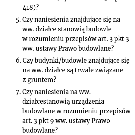
418)?
5.
C
zy
naniesienia znajdujące się na
ww.
działce
stanowią budowle
w rozumieniu przepisów art. 3 pkt 3
ww. ustawy Prawo budowlane?
6.
C
zy budynki/budowle
znajdujące się
na ww. działce
są trwale związane
z gruntem?
7.
Czy naniesienia na ww.
działce
stanowią
urządzenia
budowlane w rozumieniu przepisów
art. 3 pkt 9 ww. ustawy Prawo
budowlane?