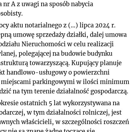
a nr A z uwagi na sposób nabycia
sobisty.
y aktu notarialnego z (…) lipca 2024 r.
ępną umowę sprzedaży działki, dalej umowa
działu Nieruchomości w celu realizacji
lanej, polegającej na budowie budynku
strukturą towarzyszącą. Kupujący planuje
kt handlowo-usługowy o powierzchni
miejscami parkingowymi w ilości minimum
zić na tym terenie działalność gospodarczą.
okresie ostatnich 5 lat wykorzystywana na
darczej, w tym działalności rolniczej, jest
wnych właścicieli, w szczególności roszczeń
y nie są znane żadne toczące się