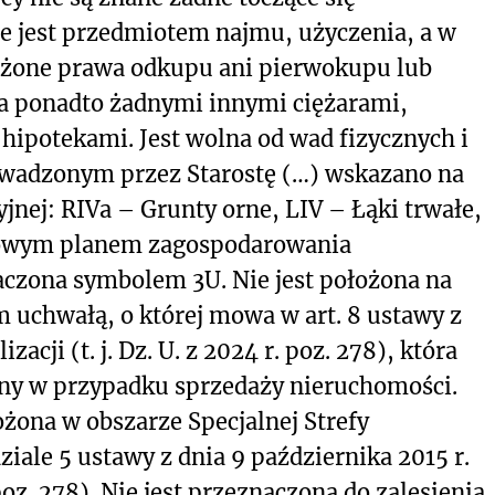
e jest przedmiotem najmu, użyczenia, a w
rzeżone prawa odkupu ani pierwokupu lub
na ponadto żadnymi innymi ciężarami,
hipotekami. Jest wolna od wad fizycznych i
owadzonym przez Starostę (…) wskazano na
jnej: RIVa – Grunty orne, LIV – Łąki trwałe,
scowym planem zagospodarowania
aczona symbolem 3U. Nie jest położona na
 uchwałą, o której mowa w art. 8 ustawy z
zacji (t. j. Dz. U. z 2024 r. poz. 278), która
y w przypadku sprzedaży nieruchomości.
żona w obszarze Specjalnej Strefy
ziale 5 ustawy z dnia 9 października 2015 r.
. poz. 278). Nie jest przeznaczona do zalesienia