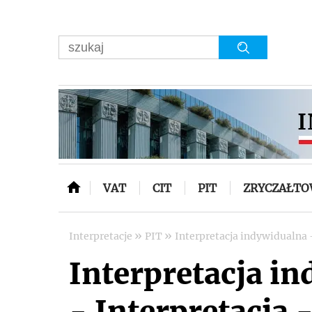
VAT
CIT
PIT
ZRYCZAŁT
»
»
Interpretacje
PIT
Interpretacja indywidualna 
Interpretacja i
- Interpretacja