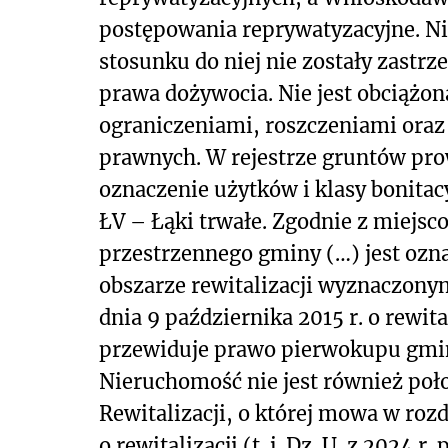
postępowania reprywatyzacyjne. Ni
stosunku do niej nie zostały zast
prawa dożywocia. Nie jest obciążo
ograniczeniami, roszczeniami oraz 
prawnych. W rejestrze gruntów pr
oznaczenie użytków i klasy bonitacy
ŁV – Łąki trwałe. Zgodnie z miej
przestrzennego gminy (…) jest ozn
obszarze rewitalizacji wyznaczonym
dnia 9 października 2015 r. o rewitali
przewiduje prawo pierwokupu gmin
Nieruchomość nie jest również poło
Rewitalizacji, o której mowa w rozd
o rewitalizacji (t. j. Dz. U. z 2024 r