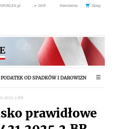
INFORLEX.pl
e-DGP
Newsletter
Sklep
PODATEK OD SPADKÓW I DAROWIZN
21.2025.2.BR
isko prawidłowe
.421.2025.2.BR