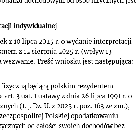
podatku dochodowym od osób fizycznych jest
acji indywidualnej
k z 10 lipca 2025 r. o wydanie interpretacji
smem z 12 sierpnia 2025 r. (wpływ 13
a wezwanie. Treść wniosku jest następująca:
ą fizyczną będącą polskim rezydentem
t. 3 ust. 1 ustawy z dnia 26 lipca 1991 r. o
ch (t. j. Dz. U. z 2025 r. poz. 163 ze zm.),
Rzeczpospolitej Polskiej opodatkowaniu
ycznych od całości swoich dochodów bez