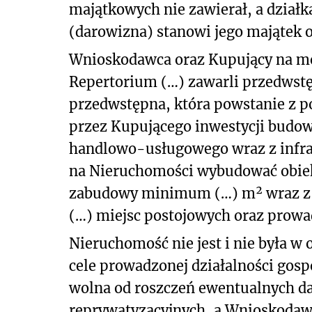
majątkowych nie zawierał, a działk
(darowizna) stanowi jego majątek o
Wnioskodawca oraz Kupujący na moc
Repertorium (…) zawarli przedwst
przedwstępna, która powstanie z po
przez Kupującego inwestycji budow
handlowo-usługowego wraz z infra
na Nieruchomości wybudować obie
zabudowy minimum (…) m² wraz z 
(…) miejsc postojowych oraz prowad
Nieruchomość nie jest i nie była w 
cele prowadzonej działalności gospo
wolna od roszczeń ewentualnych da
reprywatyzacyjnych, a Wnioskodawc