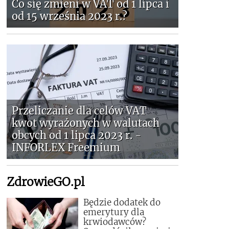
Co się zmieni w VAT od 1 lipca i
od 15 września 2023 r.?
Przeliczanie dla celów VAT
kwot wyrażonych w walutach
obcych od 1 lipca 2023 r. -
INFORLEX Freemium
ZdrowieGO.pl
Będzie dodatek do
emerytury dla
krwiodawców?