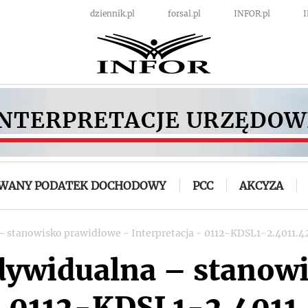
dziennik.pl
forsal.pl
INFOR.pl
OWANY PODATEK DOCHODOWY
PCC
AKCYZA
– stanowisko prawidłowe - Interpretacja - 0112-KDSL1-2.4011.4
ndywidualna – stanow
 - 0112-KDSL1-2.4011