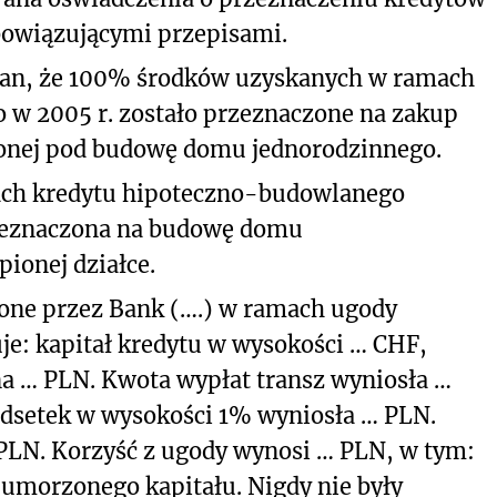
bowiązującymi przepisami.
Pan, że 100% środków uzyskanych w ramach
o w 2005 r. zostało przeznaczone na zakup
zonej pod budowę domu jednorodzinnego.
ach kredytu hipoteczno-budowlanego
rzeznaczona na budowę domu
ionej działce.
one przez Bank (….) w ramach ugody
uje: kapitał kredytu w wysokości … CHF,
a … PLN. Kwota wypłat transz wyniosła …
odsetek w wysokości 1% wyniosła … PLN.
 PLN. Korzyść z ugody wynosi … PLN, w tym:
umorzonego kapitału. Nigdy nie były