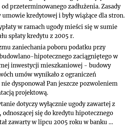
ne od przeterminowanego zadłużenia. Zasady
w umowie kredytowej i były wiążące dla stron.
płaty w ramach ugody mieści się w sumie
łu spłaty kredytu z 2005 r.
izmu zaniechania poboru podatku przy
u budowlano-hipotecznego zaciągniętego w
samej inwestycji mieszkaniowej - budowy
dwóch umów wynikało z ograniczeń
 nie dysponował Pan jeszcze pozwoleniem
acją projektową.
tanie dotyczy wyłącznie ugody zawartej z
r., odnoszącej się do kredytu hipotecznego
ał zawarty w lipcu 2005 roku w banku …