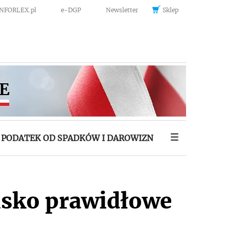
INFORLEX.pl
e-DGP
Newsletter
Sklep
PODATEK OD SPADKÓW I DAROWIZN
isko prawidłowe