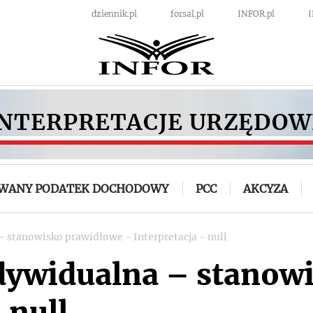
dziennik.pl
forsal.pl
INFOR.pl
OWANY PODATEK DOCHODOWY
PCC
AKCYZA
– stanowisko prawidłowe - Interpretacja - null
ndywidualna – stanow
 null