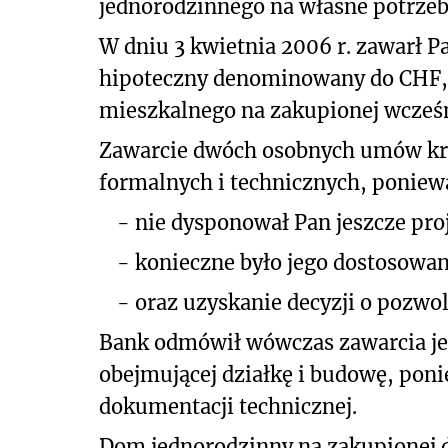
jednorodzinnego na własne potrze
W dniu 3 kwietnia 2006 r. zawarł 
hipoteczny denominowany do CHF,
mieszkalnego na zakupionej wcześni
Zawarcie dwóch osobnych umów kr
formalnych i technicznych, poniew
-
nie dysponował Pan jeszcze pr
-
konieczne było jego dostosowa
-
oraz uzyskanie decyzji o pozwo
Bank odmówił wówczas zawarcia j
obejmującej działkę i budowę, poni
dokumentacji technicznej.
Dom jednorodzinny na zakupionej 