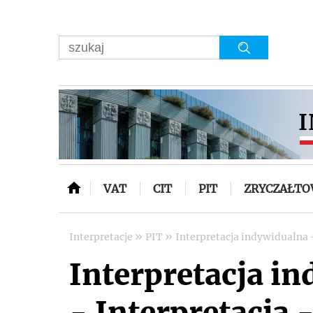
VAT
CIT
PIT
ZRYCZAŁT
»
»
Interpretacje
PIT
Interpretacja indywidualna 
Interpretacja i
- Interpretacja -