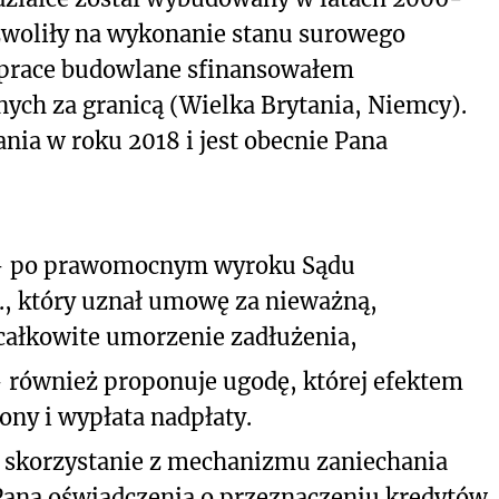
ozwoliły na wykonanie stanu surowego
 prace budowlane sfinansowałem
ych za granicą (Wielka Brytania, Niemcy).
ia w roku 2018 i jest obecnie Pana
. - po prawomocnym wyroku Sądu
., który uznał umowę za nieważną,
całkowite umorzenie zadłużenia,
- również proponuje ugodę, której efektem
ony i wypłata nadpłaty.
 skorzystanie z mechanizmu zaniechania
Pana oświadczenia o przeznaczeniu kredytów