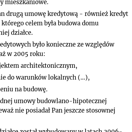
by mieszkaniowe.
Pan drugą umowę kredytową - również kredyt
 którego celem była budowa domu
ej działce.
edytowych było konieczne ze względów
aż w 2005 roku:
ojektem architektonicznym,
nie do warunków lokalnych (…),
leniu na budowę.
ednej umowy budowlano-hipotecznej
eważ nie posiadał Pan jeszcze stosownej
działce został wybudowany w latach 2006-