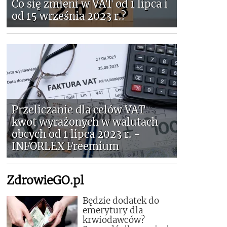
Co się zmieni w VAT od 1 lipca i
od 15 września 2023 r.?
Przeliczanie dla celów VAT
kwot wyrażonych w walutach
obcych od 1 lipca 2023 r. -
INFORLEX Freemium
ZdrowieGO.pl
Będzie dodatek do
emerytury dla
krwiodawców?