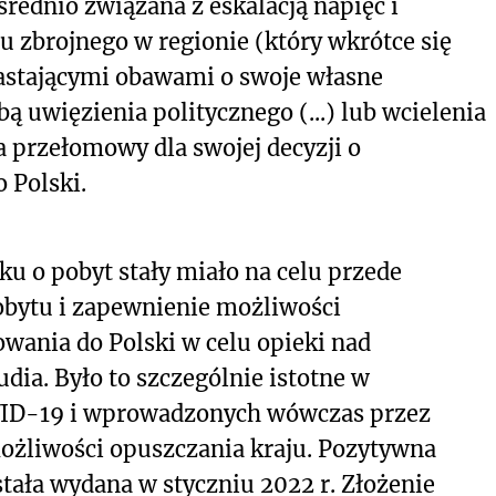
średnio związana z eskalacją napięć i
 zbrojnego w regionie (który wkrótce się
rastającymi obawami o swoje własne
ą uwięzienia politycznego (...) lub wcielenia
 przełomowy dla swojej decyzji o
 Polski.
ku o pobyt stały miało na celu przede
obytu i zapewnienie możliwości
ania do Polski w celu opieki nad
dia. Było to szczególnie istotne w
VID-19 i wprowadzonych wówczas przez
 możliwości opuszczania kraju. Pozytywna
tała wydana w styczniu 2022 r. Złożenie