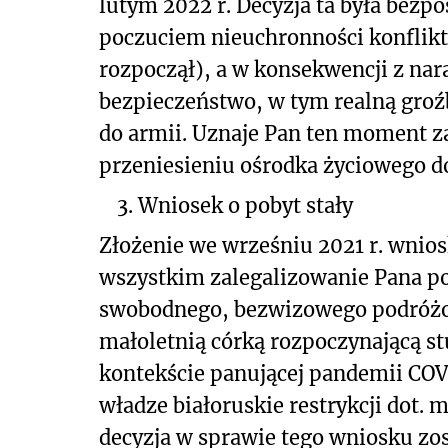
lutym 2022 r. Decyzja ta była bezpo
poczuciem nieuchronności konfliktu
rozpoczął), a w konsekwencji z na
bezpieczeństwo, w tym realną groźb
do armii. Uznaje Pan ten moment za
przeniesieniu ośrodka życiowego do
3. Wniosek o pobyt stały
Złożenie we wrześniu 2021 r. wnios
wszystkim zalegalizowanie Pana p
swobodnego, bezwizowego podróżow
małoletnią córką rozpoczynającą stu
kontekście panującej pandemii CO
władze białoruskie restrykcji dot.
decyzja w sprawie tego wniosku zos