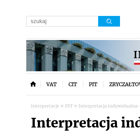
VAT
CIT
PIT
ZRYCZAŁT
»
»
Interpretacje
PIT
Interpretacja indywidualna -
Interpretacja in