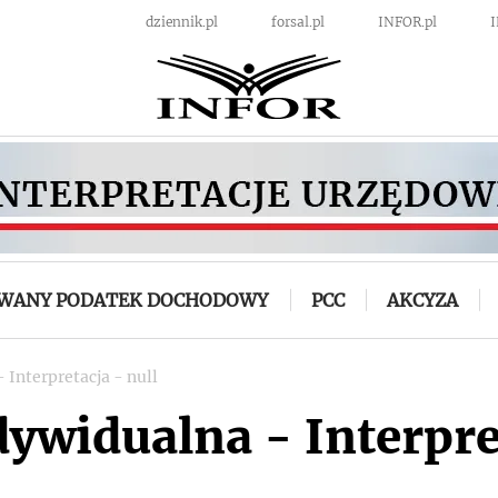
dziennik.pl
forsal.pl
INFOR.pl
OWANY PODATEK DOCHODOWY
PCC
AKCYZA
 Interpretacja - null
dywidualna - Interpre