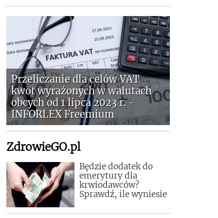
Przeliczanie dla celów VAT
kwot wyrażonych w walutach
obcych od 1 lipca 2023 r. -
INFORLEX Freemium
ZdrowieGO.pl
Będzie dodatek do
emerytury dla
krwiodawców?
Sprawdź, ile wyniesie