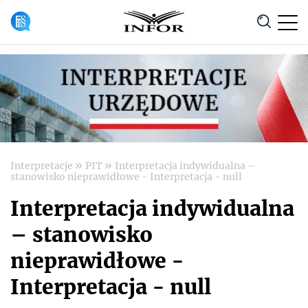
Anuluj
»
»
Interpretacje
PIT
Interpretacja indywidualna –
stanowisko nieprawidłowe - Interpretacja - null
Interpretacja indywidualna
– stanowisko
nieprawidłowe -
Interpretacja - null