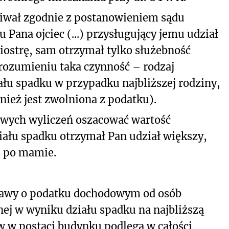
giwał zgodnie z postanowieniem sądu
 Pana ojciec (...) przysługujący jemu udział
siostrę, sam otrzymał tylko służebność
rozumieniu taka czynność – rodzaj
łu spadku w przypadku najbliższej rodziny,
ież jest zwolniona z podatku).
wych wyliczeń oszacować wartość
ału spadku otrzymał Pan udział większy,
po mamie.
 ustawy o podatku dochodowym od osób
nej w wyniku działu spadku na najbliższą
ów w
postaci budynku podlega w całości