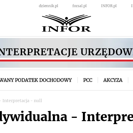
dziennik.pl
forsal.pl
INFOR.pl
OWANY PODATEK DOCHODOWY
PCC
AKCYZA
 Interpretacja - null
dywidualna - Interpre