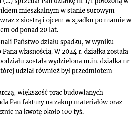
(...) sprzedał Pan działkę nr 1/1 położoną w
ynkiem mieszkalnym w stanie surowym
wraz z siostrą i ojcem w spadku po mamie w
lem od ponad 20 lat.
konali Państwo działu spadku, w wyniku
ko Pana własnością. W 2024 r. działka została
odziału została wydzielona m.in. działka nr
 której udział również był przedmiotem
rczą, większość prac budowlanych
da Pan faktury na zakup materiałów oraz
znie na kwotę około 100 tyś.