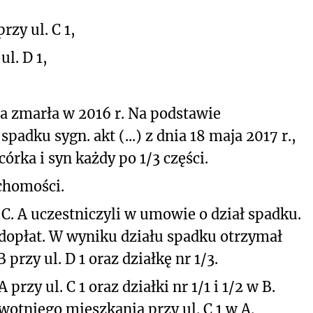
zy ul. C 1,
l. D 1,
 zmarła w 2016 r. Na podstawie
adku sygn. akt (...) z dnia 18 maja 2017 r.,
órka i syn każdy po 1/3 części.
chomości.
c C. A uczestniczyli w umowie o dział spadku.
i dopłat. W wyniku działu spadku otrzymał
rzy ul. D 1 oraz działkę nr 1/3.
rzy ul. C 1 oraz działki nr 1/1 i 1/2 w B.
wotniego mieszkania przy ul. C 1 w A.