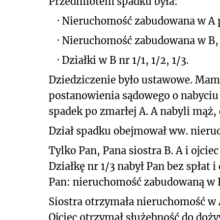
Przedmiotem spadku była:
·
Nieruchomość zabudowana w A pr
·
Nieruchomość zabudowana w B, u
·
Działki w B nr 1/1, 1/2, 1/3.
Dziedziczenie było ustawowe. Mama
postanowienia sądowego o nabyciu sp
spadek po zmarłej A. A nabyli mąż, c
Dział spadku obejmował ww. nieru
Tylko Pan, Pana siostra B. A i ojcie
Działkę nr 1/3 nabył Pan bez spłat 
Pan: nieruchomość zabudowaną w B p
Siostra otrzymała nieruchomość w A p
Ojciec otrzymał służebność do doży