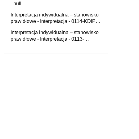
- null
Interpretacja indywidualna – stanowisko
prawidłowe - Interpretacja - 0114-KDIP1-
3.4012.533.2025.1.KP
Interpretacja indywidualna – stanowisko
prawidłowe - Interpretacja - 0113-
KDIPT2-1.4011.549.2025.4.AP