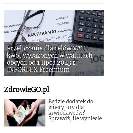
Przeliczanie dla celów VAT
kwot wyrażonych w walutach
obcych od 1 lipca 2023 r. -
INFORLEX Freemium
ZdrowieGO.pl
Będzie dodatek do
emerytury dla
krwiodawców?
Sprawdź, ile wyniesie