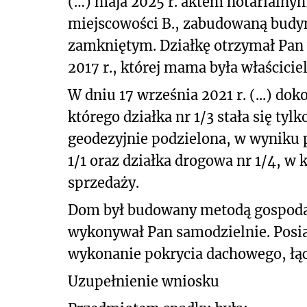
(…) maja 2025 r. aktem notarialnym 
miejscowości B., zabudowaną bud
zamkniętym. Działkę otrzymał Pan 
2017 r., której mama była właścicie
W dniu 17 września 2021 r. (...) do
którego działka nr 1/3 stała się tyl
geodezyjnie podzielona, w wyniku p
1/1 oraz działka drogowa nr 1/4, w
sprzedaży.
Dom był budowany metodą gospoda
wykonywał Pan samodzielnie. Posia
wykonanie pokrycia dachowego, łąc
Uzupełnienie wniosku