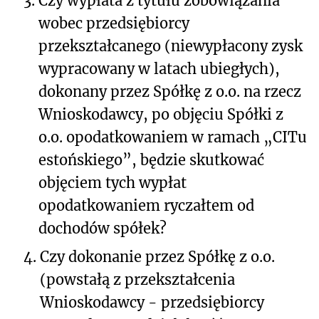
3.
Czy wypłata z tytułu zobowiązania
wobec przedsiębiorcy
przekształcanego (niewypłacony zysk
wypracowany w latach ubiegłych),
dokonany przez Spółkę z o.o. na rzecz
Wnioskodawcy, po objęciu Spółki z
o.o. opodatkowaniem w ramach „CITu
estońskiego”, będzie skutkować
objęciem tych wypłat
opodatkowaniem ryczałtem od
dochodów spółek?
4.
Czy dokonanie przez Spółkę z o.o.
(powstałą z przekształcenia
Wnioskodawcy - przedsiębiorcy