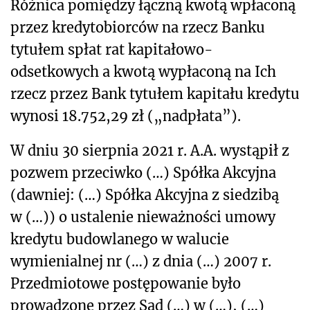
Różnica pomiędzy łączną kwotą wpłaconą
przez kredytobiorców na rzecz Banku
tytułem spłat rat kapitałowo-
odsetkowych a kwotą wypłaconą na Ich
rzecz przez Bank tytułem kapitału kredytu
wynosi 18.752,29 zł („nadpłata”).
W dniu 30 sierpnia 2021 r. A.A. wystąpił z
pozwem przeciwko (…) Spółka Akcyjna
(dawniej: (…) Spółka Akcyjna z siedzibą
w (…)) o ustalenie nieważności umowy
kredytu budowlanego w walucie
wymienialnej nr (…) z dnia (…) 2007 r.
Przedmiotowe postępowanie było
prowadzone przez Sąd (…) w (…), (…)