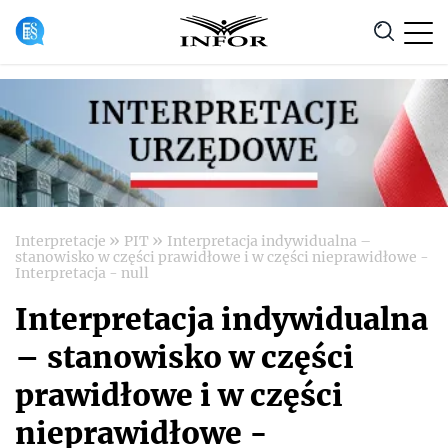
Anuluj
»
»
Interpretacje
PIT
Interpretacja indywidualna –
stanowisko w części prawidłowe i w części nieprawidłowe -
Interpretacja - null
Interpretacja indywidualna
– stanowisko w części
prawidłowe i w części
nieprawidłowe -