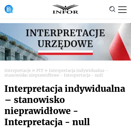
Anuluj
»
»
Interpretacje
PIT
Interpretacja indywidualna –
stanowisko nieprawidłowe - Interpretacja - null
Interpretacja indywidualna
– stanowisko
nieprawidłowe -
Interpretacja - null