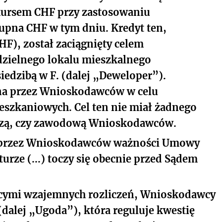
ursem CHF przy zastosowaniu
pna CHF w tym dniu. Kredyt ten,
F), został zaciągnięty celem
zielnego lokalu mieszkalnego
siedzibą w F. (dalej „Deweloper”).
na przez Wnioskodawców w celu
eszkaniowych. Cel ten nie miał żadnego
rczą, czy zawodową Wnioskodawców.
 przez Wnioskodawców ważności Umowy
urze (...) toczy się obecnie przed Sądem
ącymi wzajemnych rozliczeń, Wnioskodawcy
dalej „Ugoda”), która reguluje kwestię