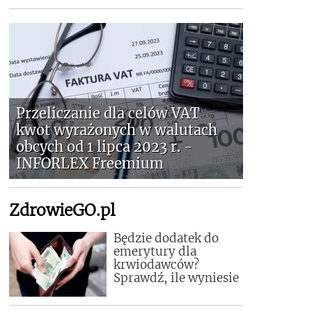
Przeliczanie dla celów VAT
kwot wyrażonych w walutach
obcych od 1 lipca 2023 r. -
INFORLEX Freemium
ZdrowieGO.pl
Będzie dodatek do
emerytury dla
krwiodawców?
Sprawdź, ile wyniesie