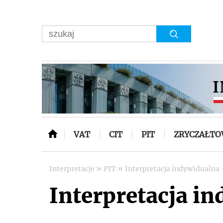
VAT
CIT
PIT
ZRYCZAŁT
»
»
Interpretacje
PIT
Interpretacja indywidualna -
Interpretacja in