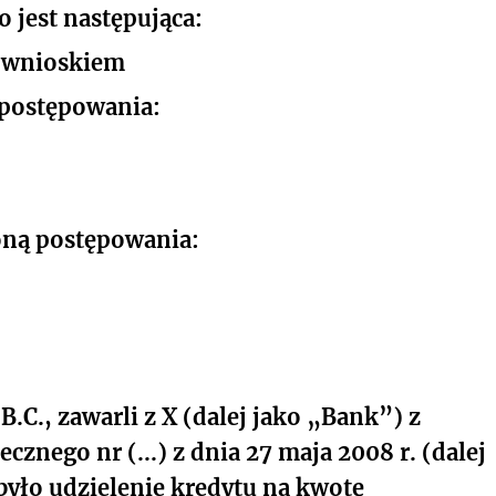
 jest następująca:
z wnioskiem
 postępowania:
oną postępowania:
.C., zawarli z X (dalej jako „Bank”) z
cznego nr (...) z dnia 27 maja 2008 r. (dalej
ło udzielenie kredytu na kwotę