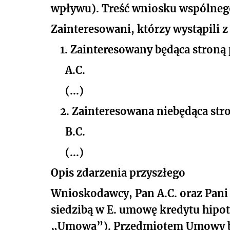
wpływu). Treść wniosku wspólnego
Zainteresowani, którzy wystąpili 
1.
Zainteresowany będąca stroną
A.C.
(...)
2.
Zainteresowana niebędąca str
B.C.
(...)
Opis zdarzenia przyszłego
Wnioskodawcy, Pan A.C. oraz Pani B
siedzibą w E. umowę kredytu hipote
„Umowa”). Przedmiotem Umowy by