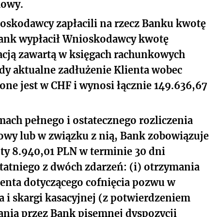
mowy.
oskodawcy zapłacili na rzecz Banku kwotę
Bank wypłacił Wnioskodawcy kwotę
acją zawartą w księgach rachunkowych
dy aktualne zadłużenie Klienta wobec
e jest w CHF i wynosi łącznie 149.636,67
ach pełnego i ostatecznego rozliczenia
owy lub w związku z nią, Bank zobowiązuje
oty 8.940,01 PLN w terminie 30 dni
atniego z dwóch zdarzeń: (i) otrzymania
enta dotyczącego cofnięcia pozwu w
 i skargi kasacyjnej (z potwierdzeniem
mania przez Bank pisemnej dyspozycji