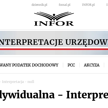
dziennik.pl
forsal.pl
INFOR.pl
OWANY PODATEK DOCHODOWY
PCC
AKCYZA
 Interpretacja - null
dywidualna - Interpre