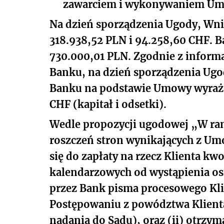
zawarciem i wykonywaniem U
Na dzień sporządzenia Ugody, Wni
318.938,52 PLN i 94.258,60 CHF. 
730.000,01 PLN. Zgodnie z inform
Banku, na dzień sporządzenia Ugo
Banku na podstawie Umowy wyrażon
CHF (kapitał i odsetki).
Wedle propozycji ugodowej „W ram
roszczeń stron wynikających z Um
się do zapłaty na rzecz Klienta kw
kalendarzowych od wystąpienia ost
przez Bank pisma procesowego Kli
Postępowaniu z powództwa Klienta
nadania do Sądu), oraz (ii) otrzy