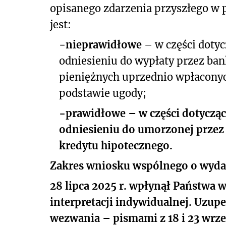
opisanego zdarzenia przyszłego w
jest:
−
nieprawidłowe
– w części dotyc
odniesieniu do wypłaty przez ba
pieniężnych uprzednio wpłaconyc
podstawie ugody;
−
prawidłowe
– w części dotyczą
odniesieniu do umorzonej przez 
kredytu hipotecznego.
Zakres wniosku wspólnego o wydan
28 lipca 2025 r. wpłynął Państwa w
interpretacji indywidualnej. Uzup
wezwania – pismami z 18 i 23 wrześ