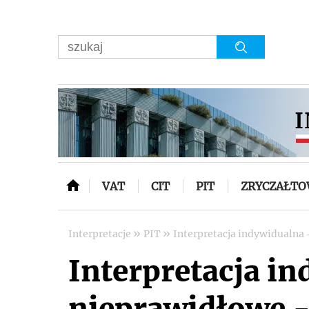
VAT
CIT
PIT
ZRYCZAŁT
»
»
Interpretacje
PIT
Interpretacja indywidualna
Interpretacja i
nieprawidłowe -