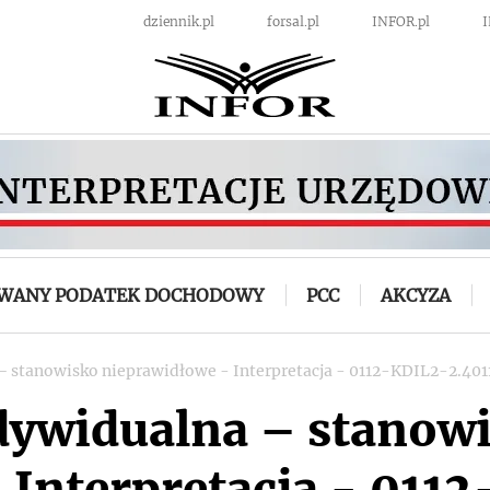
dziennik.pl
forsal.pl
INFOR.pl
OWANY PODATEK DOCHODOWY
PCC
AKCYZA
 – stanowisko nieprawidłowe - Interpretacja - 0112-KDIL2-2.40
ndywidualna – stanow
 Interpretacja - 011