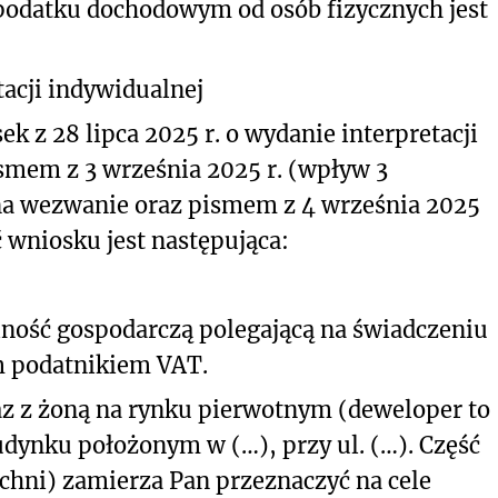
podatku dochodowym od osób fizycznych jest
acji indywidualnej
ek z 28 lipca 2025 r. o wydanie interpretacji
smem z 3 września 2025 r. (wpływ 3
na wezwanie oraz pismem z 4 września 2025
ć wniosku jest następująca:
ność gospodarczą polegającą na świadczeniu
m podatnikiem VAT.
az z żoną na rynku pierwotnym (deweloper to
budynku położonym w (…), przy ul. (…). Część
chni) zamierza Pan przeznaczyć na cele