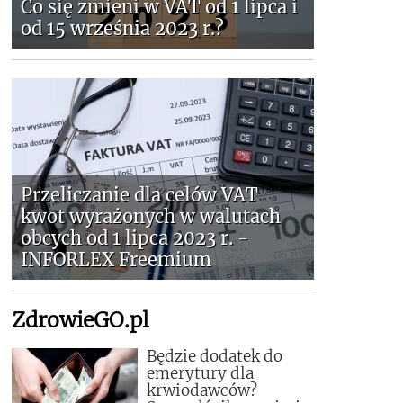
Co się zmieni w VAT od 1 lipca i
od 15 września 2023 r.?
Przeliczanie dla celów VAT
kwot wyrażonych w walutach
obcych od 1 lipca 2023 r. -
INFORLEX Freemium
ZdrowieGO.pl
Będzie dodatek do
emerytury dla
krwiodawców?