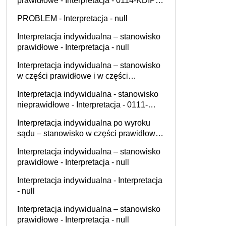
prawidłowe - Interpretacja - 0114-KDIP2-
1.4010.504.2025.1.PP
PROBLEM - Interpretacja - null
Interpretacja indywidualna – stanowisko
prawidłowe - Interpretacja - null
Interpretacja indywidualna – stanowisko
w części prawidłowe i w części
nieprawidłowe - Interpretacja - null
Interpretacja indywidualna - stanowisko
nieprawidłowe - Interpretacja - 0111-
KDIB3-2.4012.576.2025.2.EJU
Interpretacja indywidualna po wyroku
sądu – stanowisko w części prawidłowe i
w części nieprawidłowe - Interpretacja -
Interpretacja indywidualna – stanowisko
null
prawidłowe - Interpretacja - null
Interpretacja indywidualna - Interpretacja
- null
Interpretacja indywidualna – stanowisko
prawidłowe - Interpretacja - null