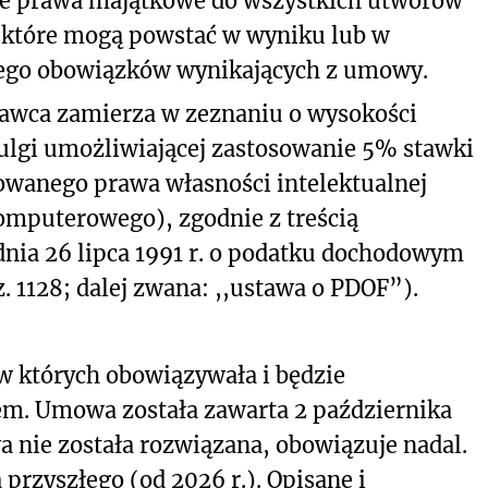
kie prawa majątkowe do wszystkich utworów
które mogą powstać w wyniku lub w
ego obowiązków wynikających z umowy.
wca zamierza w zeznaniu o wysokości
 ulgi umożliwiającej zastosowanie 5% stawki
owanego prawa własności intelektualnej
omputerowego), zgodnie z treścią
nia 26 lipca 1991 r. o podatku dochodowym
z. 1128; dalej zwana: ,,ustawa o PDOF”).
w których obowiązywała i będzie
m. Umowa została zawarta 2 października
a nie została rozwiązana, obowiązuje nadal.
przyszłego (od 2026 r.). Opisane i