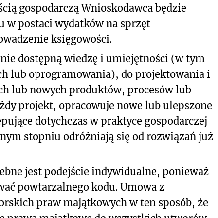
ścią gospodarczą Wnioskodawca będzie
u w postaci wydatków na sprzęt
owadzenie księgowości.
ie dostępną wiedzę i umiejętności (w tym
ch lub oprogramowania), do projektowania i
ch lub nowych produktów, procesów lub
ażdy projekt, opracowuje nowe lub ulepszone
ępujące dotychczas w praktyce gospodarczej
znym stopniu odróżniają się od rozwiązań już
bne jest podejście indywidualne, ponieważ
ować powtarzalnego kodu. Umowa z
orskich praw majątkowych w ten sposób, że