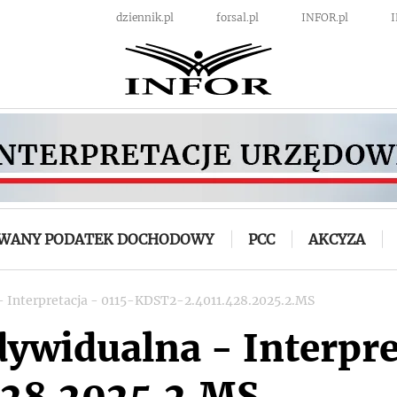
dziennik.pl
forsal.pl
INFOR.pl
OWANY PODATEK DOCHODOWY
PCC
AKCYZA
- Interpretacja - 0115-KDST2-2.4011.428.2025.2.MS
dywidualna - Interpre
28.2025.2.MS