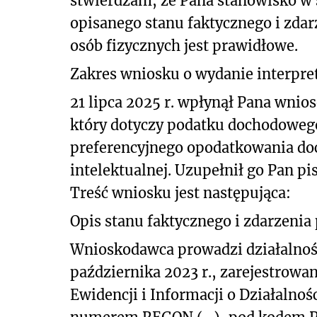
stwierdzam, że Pana stanowisko w
opisanego stanu
faktycznego i zda
osób fizycznych jest prawidłowe.
Zakres wniosku o wydanie interpret
21 lipca 2025 r. wpłynął Pana wnios
który dotyczy podatku dochodowego
preferencyjnego opodatkowania do
intelektualnej. Uzupełnił go Pan p
Treść wniosku jest następująca:
Opis stanu faktycznego i zdarzenia
Wnioskodawca prowadzi działalność
października 2023 r., zarejestrowaną
Ewidencji i Informacji o Działalnoś