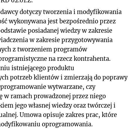
KD 62.01.Z.
dawcy dotyczy tworzenia i modyfikowania
ość wykonywana jest bezpośrednio przez
dstawie posiadanej wiedzy w zakresie
wiadczenia w zakresie przygotowywania
nych z tworzeniem programów
programistyczne na rzecz kontrahenta.
niu istniejącego produktu
ch potrzeb klientów i zmierzają do poprawy
 Oprogramowanie wytwarzane, czy
 w ramach prowadzonej przez niego
kiem jego własnej wiedzy oraz twórczej i
tualnej. Umowa opisuje zakres prac, które
 modyfikowaniu oprogramowania.