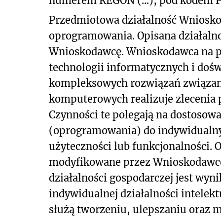
numerem REGON (...), pod kodem P
Przedmiotowa działalność Wniosko
oprogramowania. Opisana działaln
Wnioskodawcę. Wnioskodawca na po
technologii informatycznych i doś
kompleksowych rozwiązań związa
komputerowych realizuje zlecenia 
Czynności te polegają na dostosowa
(oprogramowania) do indywidualny
użyteczności lub funkcjonalności.
modyfikowane przez Wnioskodawcę
działalności gospodarczej jest wyni
indywidualnej działalności intelek
służą tworzeniu, ulepszaniu oraz