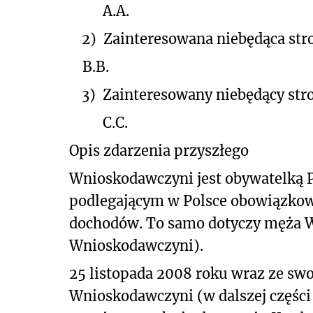
A.A.
2)
Zainteresowana niebędąca str
B.B.
3)
Zainteresowany niebędący str
C.C.
Opis zdarzenia przyszłego
Wnioskodawczyni jest obywatelką 
podlegającym w Polsce obowiązkow
dochodów. To samo dotyczy męża W
Wnioskodawczyni).
25 listopada 2008 roku wraz ze s
Wnioskodawczyni (w dalszej częś