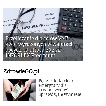
Przeliczanie dla celów VAT
kwot wyrażonych w walutach
obcych od 1 lipca 2023 r. -
INFORLEX Freemium
ZdrowieGO.pl
Będzie dodatek do
emerytury dla
krwiodawców?
Sprawdź, ile wyniesie