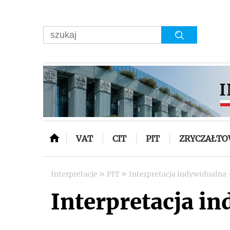
VAT
CIT
PIT
ZRYCZAŁT
»
»
Interpretacje
PIT
Interpretacja indywidualna -
Interpretacja in