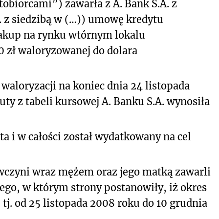
obiorcami”) zawarła z A. Bank S.A. z
A. z siedzibą w (…)) umowę kredytu
akup na rynku wtórnym lokalu
 zł waloryzowanej do dolara
aloryzacji na koniec dnia 24 listopada
y z tabeli kursowej A. Banku S.A. wynosiła
ata i w całości został wydatkowany na cel
wczyni wraz mężem oraz jego matką zawarli
go, w którym strony postanowiły, iż okres
tj. od 25 listopada 2008 roku do 10 grudnia