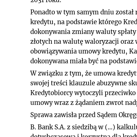
Ponadto w tym samym dniu został 
kredytu, na podstawie którego Kre
dokonywania zmiany waluty spłaty 
złotych na walutę waloryzacji oraz 
obowiązywania umowy kredytu, Ka
dokonywana miała być na podstawie
W związku z tym, że umowa kredytu
swojej treści klauzule abuzywne s
Kredytobiorcy wytoczyli przeciwko
umowy wraz z żądaniem zwrot nadp
Sprawa zawisła przed Sądem Okręgo
B. Bank S.A. z siedzibą w (…) kalku
dotychczasową i korzystną dla kred