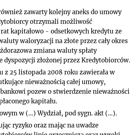
również zawarty kolejny aneks do umowy
dytobiorcy otrzymali możliwość
rat kapitałowo - odsetkowych kredytu ze
waluty waloryzacji na złote przez cały okres
żdorazowa zmiana waluty spłaty
 dyspozycji złożonej przez Kredytobiorców.
 z 25 listopada 2008 roku zawierała w
kutkujące nieważnością całej umowy,
 bankowi pozew o stwierdzenie nieważności
łaconego kapitału.
wym w (…) Wydział, pod sygn. akt (…).
lując ryzyko oraz mając na uwadze
ytobiorców linię orzeczniczą oraz wyroki