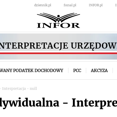
dziennik.pl
forsal.pl
INFOR.pl
OWANY PODATEK DOCHODOWY
PCC
AKCYZA
 Interpretacja - null
dywidualna - Interpre