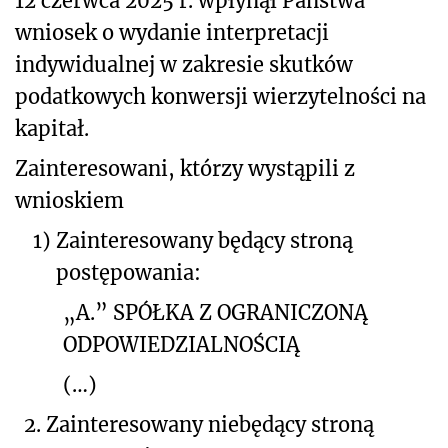
12 czerwca 2025 r. wpłynął Państwa
wniosek o wydanie interpretacji
indywidualnej w zakresie skutków
podatkowych konwersji wierzytelności na
kapitał.
Zainteresowani, którzy wystąpili z
wnioskiem
1)
Zainteresowany będący stroną
postępowania:
„A.” SPÓŁKA Z OGRANICZONĄ
ODPOWIEDZIALNOŚCIĄ
(…)
2. Zainteresowany niebędący stroną