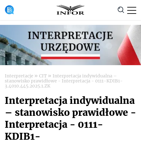
Anuluj
»
»
Interpretacje
CIT
Interpretacja indywidualna –
stanowisko prawidłowe - Interpretacja - 0111-KDIB1-
3.4010.445.2025.1.ZK
Interpretacja indywidualna
– stanowisko prawidłowe -
Interpretacja - 0111-
KDIB1-