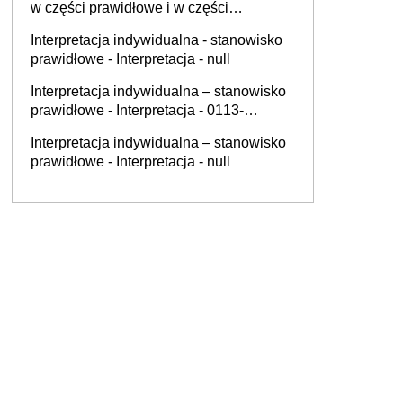
w części prawidłowe i w części
nieprawidłowe - Interpretacja - 0112-
Interpretacja indywidualna - stanowisko
KDSL1-2.4011.400.2025.4.PR
prawidłowe - Interpretacja - null
Interpretacja indywidualna – stanowisko
prawidłowe - Interpretacja - 0113-
KDIPT1-3.4012.551.2025.2.JM
Interpretacja indywidualna – stanowisko
prawidłowe - Interpretacja - null