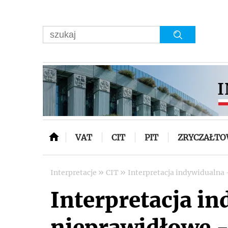
VAT
CIT
PIT
ZRYCZAŁT
»
»
Interpretacje
CIT
Interpretacja indywidualna 
Interpretacja i
nieprawidłowe - 