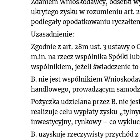
Zdaniem Wnioskodawcy, odsetki wyp
ukrytego zysku w rozumieniu art. 2
podlegały opodatkowaniu ryczałte
Uzasadnienie:
Zgodnie z art. 28m ust. 3 ustawy o
m.in. na rzecz wspólnika Spółki l
wspólnikiem, jeżeli świadczenie to
B. nie jest wspólnikiem Wnioskod
handlowego, prowadzącym samodzie
Pożyczka udzielana przez B. nie je
realizuje celu wypłaty zysku „tyln
inwestycyjny, rynkowy – co wykluc
B. uzyskuje rzeczywisty przychód z 