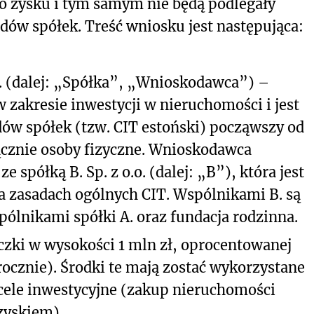
go zysku i tym samym nie będą podlegały
ów spółek. Treść wniosku jest następująca:
o. (dalej: „Spółka”, „Wnioskodawca”) –
 zakresie inwestycji w nieruchomości i jest
ów spółek (tzw. CIT estoński) począwszy od
ącznie osoby fizyczne. Wnioskodawca
spółką B. Sp. z o.o. (dalej: „B”), która jest
 zasadach ogólnych CIT. Wspólnikami B. są
pólnikami spółki A. oraz fundacja rodzinna.
yczki w wysokości 1 mln zł, oprocentowanej
cznie). Środki te mają zostać wykorzystane
cele inwestycyjne (zakup nieruchomości
zyskiem).