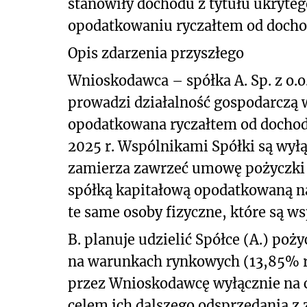
stanowiły dochodu z tytułu ukryte
opodatkowaniu ryczałtem od dochod
Opis zdarzenia przyszłego
Wnioskodawca – spółka A. Sp. z o.
prowadzi działalność gospodarczą w
opodatkowana ryczałtem od dochod
2025 r. Wspólnikami Spółki są wył
zamierza zawrzeć umowę pożyczki ze 
spółką kapitałową opodatkowaną na
te same osoby fizyczne, które są ws
B. planuje udzielić Spółce (A.) poż
na warunkach rynkowych (13,85% ro
przez Wnioskodawcę wyłącznie na 
celem ich dalszego odsprzedania z 