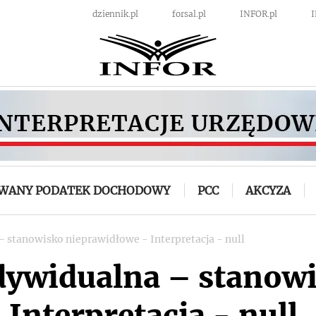
dziennik.pl
forsal.pl
INFOR.pl
OWANY PODATEK DOCHODOWY
PCC
AKCYZA
– stanowisko nieprawidłowe - Interpretacja - null
ndywidualna – stanow
Interpretacja - null