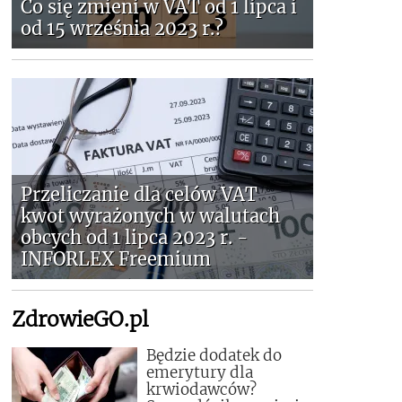
Co się zmieni w VAT od 1 lipca i
od 15 września 2023 r.?
Przeliczanie dla celów VAT
kwot wyrażonych w walutach
obcych od 1 lipca 2023 r. -
INFORLEX Freemium
ZdrowieGO.pl
Będzie dodatek do
emerytury dla
krwiodawców?